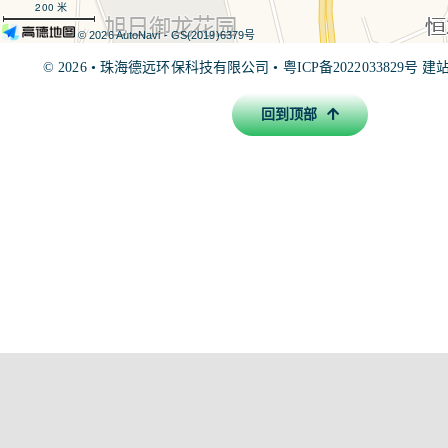
200 米
© 2026 AutoNavi
- GS(2019)6379号
© 2026 •
珠海德远环保科技有限公司
•
粤ICP备2022033829号
建站联
回到顶部
友情链接：
珠海废气处理
珠海废水处理
珠海环保公司
珠海
评公司
珠海环保局
珠海环保公司排名
珠海环境
珠海市环