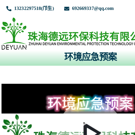
跳
到
13232297518(邝生)
692669337@qq.com
内
容
环境应急预案
首页
关于我们
视
频
播
放
业务范围
器
业务流程