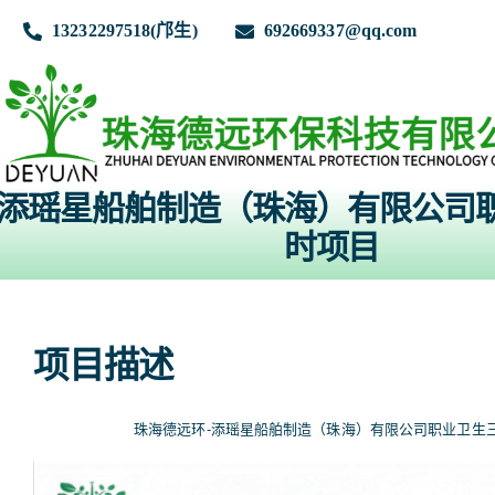
跳
到
13232297518(邝生)
692669337@qq.com
内
容
添瑶星船舶制造（珠海）有限公司
首页
时项目
关于我们
项目描述
业务范围
珠海德远环-添瑶星船舶制造（珠海）有限公司职业卫生
业务流程