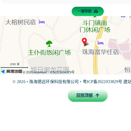
一键导航
200 米
© 2026 AutoNavi
- GS(2019)6379号
© 2026 •
珠海德远环保科技有限公司
•
粤ICP备2022033829号
建站联
回到顶部
友情链接：
珠海废气处理
珠海废水处理
珠海环保公司
珠海
评公司
珠海环保局
珠海环保公司排名
珠海环境
珠海市环